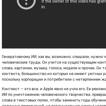
Генеративному ИИ, как вы, возможно, слышали, нужно ч
человеческие труды. Он учится на существующем кон
слова, картинки, музыку, голоса, модели и прочее. Он
контента, большинство из которых не имеют уютных ра
поскольку корпорации и потребители с нетерпением жд
Контекст — это все, и Apple явно не учла его. Ее рек
ИИ по уничтожению человеческого творчества, превращ
слова в текстовых полях, чтобы заменить годы обучени
отличных применений, но потенциальная замена челов