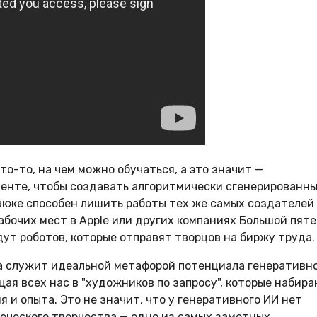
то-то, на чем можно обучаться, а это значит —
тенте, чтобы создавать алгоритмически сгенерированн
 также способен лишить работы тех же самых создателей
бочих мест в Apple или других компаниях Большой пяте
ут роботов, которые отправят творцов на биржу труда.
лама служит идеальной метафорой потенциала генеративн
ая всех нас в "художников по запросу", которые набир
я и опыта. Это не значит, что у генеративного ИИ нет
еческого творчества — одно из самых заметных