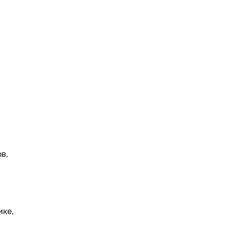
в,
ике,