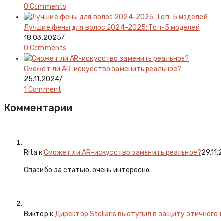
0 Comments
Лучшие фены для волос 2024-2025: Топ-5 моделей
18.03.2025
/
0 Comments
Сможет ли AR-искусство заменить реальное?
25.11.2024
/
1 Comment
Комментарии
Rita
к
Сможет ли AR-искусство заменить реальное?
29.11
Спасибо за статью, очень интересно.
Виктор к
Директор Stellaris выступил в защиту этичного