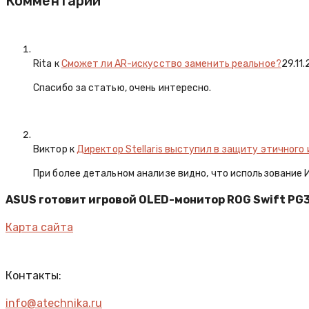
Комментарии
Rita
к
Сможет ли AR-искусство заменить реальное?
29.11
Спасибо за статью, очень интересно.
Виктор к
Директор Stellaris выступил в защиту этичного
При более детальном анализе видно, что использование
ASUS готовит игровой OLED-монитор ROG Swift PG32
Карта сайта
Контакты:
info@atechnika.ru